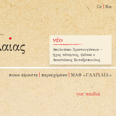
Gr
En
νέο
πολυτίκιο Χριστουγέννων –
Τέσσερις έφηβοι ανακαλύπτουν
Τα χ
χος τέταρτος, ψέλνει ο
την ποίηση T. S. Eliot
Μιχ
ναστάσιος Ευταξιόπουλος
ποιοι είμαστε
περιεχόμενα
ΜΑΦ «ΓΑΛΙΛΑΙΑ»
για παιδιά