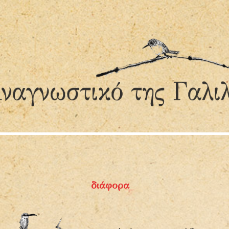
Τα χειροποίητα βιβλία του
Α
Μιχαήλ Υοΐτωφ
ή
Α
διάφορα