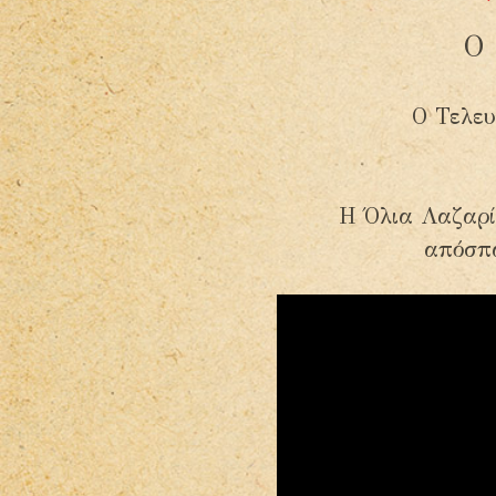
Ο 
Ο Τελευ
Η Όλια Λαζαρί
απόσπα