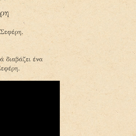
έρη
 Σεφέρη.
ά διαβάζει ένα
Σεφέρη.