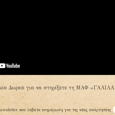
μία Δωρεά για να στηρίξετε τη ΜΑΦ «ΓΑΛΙΛ
ewsletter και λάβετε ενημέρωση για τις νέες ανάρτησεις