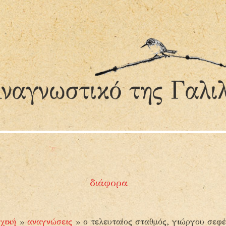
Τα χειροποίητα βιβλία του
Α
Μιχαήλ Υοΐτωφ
ή
Α
διάφορα
χική
»
αναγνώσεις
»
ο τελευταίος σταθμός, γιώργου σεφ