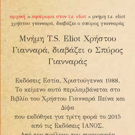
αρχική
»
αφιέρωμα στον t.s. eliot
»
μνήμη t.s. eliot
χρήστου γιανναρά, διαβάζει ο σπύρος γιανναράς
Μνήμη T.S. Eliot Χρήστου
Γιανναρά, διαβάζει ο Σπύρος
Γιανναράς
Εκδόσεις Εστία, Χριστούγεννα 1988.
Το κείμενο αυτό περιλαμβάνεται στο
Βιβλίο του Χρήστου Γιανναρά Πείνα και
Δίψα
που εκδόθηκε για τρίτη φορά το 2015
από τις Εκδόσεις ΙΑΝΟΣ.
Από τον πρόλογο του συγγραφέα