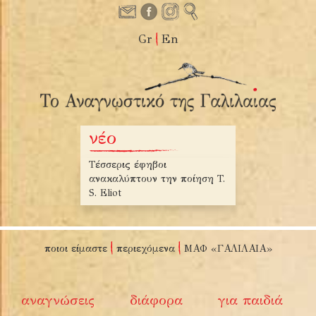
Gr
En
νέο
ο Χριστουγέννων –
Τέσσερις έφηβοι
Τα χειροποίητα βι
ρτος, ψέλνει ο
ανακαλύπτουν την ποίηση T.
Μιχαήλ Υοΐτωφ
ς Ευταξιόπουλος
S. Eliot
ποιοι είμαστε
περιεχόμενα
ΜΑΦ «ΓΑΛΙΛΑΙΑ»
αναγνώσεις
διάφορα
για παιδιά