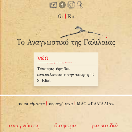
Gr
En
νέο
ο Χριστουγέννων –
Τέσσερις έφηβοι
Τα χειροποίητα βι
ρτος, ψέλνει ο
ανακαλύπτουν την ποίηση T.
Μιχαήλ Υοΐτωφ
ς Ευταξιόπουλος
S. Eliot
ποιοι είμαστε
περιεχόμενα
ΜΑΦ «ΓΑΛΙΛΑΙΑ»
αναγνώσεις
διάφορα
για παιδιά