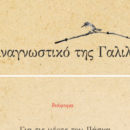
Τα χειροποίητα βιβλία του
Α
Μιχαήλ Υοΐτωφ
ή
Α
διάφορα
Για τις μέρες του Πάσχα