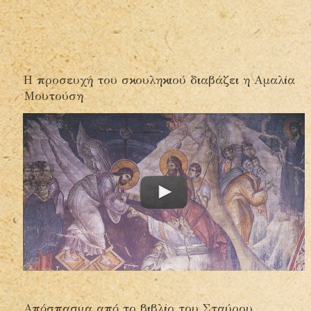
Η προσευχή του σκουληκιού διαβάζει η Αμαλία
Μουτούση
Απόσπασμα από το βιβλίο του Σταύρου